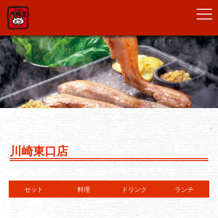
togg
navi
川崎東口店
セット
料理
ドリンク
ランチ