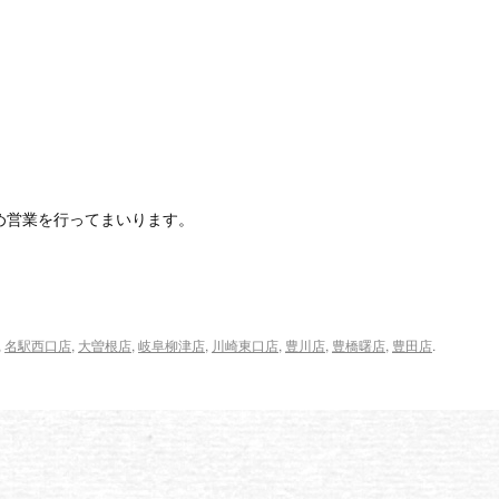
め営業を行ってまいります。
,
名駅西口店
,
大曽根店
,
岐阜柳津店
,
川崎東口店
,
豊川店
,
豊橋曙店
,
豊田店
.