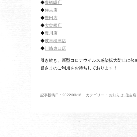
◆
豊橋曙店
◆
住吉店
◆
豊田店
◆
大曽根店
◆
豊川店
◆
岐阜柳津店
◆
川崎東口店
引き続き、新型コロナウイルス感染拡大防止に努
皆さまのご利用をお待ちしております！
記事投稿日：2022/03/18 カテゴリー：
お知らせ
,
住吉店