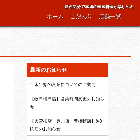
屋台気分で本場の韓国料理が楽しめる
ホーム
こだわり
店舗一覧
最新のお知らせ
年末年始の営業についてのご案内
【岐阜柳津店】営業時間変更のお知ら
せ
【大曽根店・豊川店・豊橋曙店】8/31
閉店のお知らせ