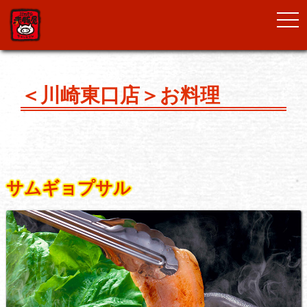
togg
navi
＜川崎東口店＞お料理
サムギョプサル