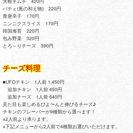
大根キムチ 420円
パチェ(葱の和え物) 220円
青唐辛子 170円
ニンニクスライス 170円
韓国海苔 220円
包み野菜 320円
とろ～りチーズ 390円
チーズ料理
■UFOチキン 1人前 1,450円
追加チキン 1人前 450円
追加チーズ 1人前 640円
見た目も楽しめるぴよ〜んと伸びるチーズ♪
チキンのフレーバーが9種類から選べます！
※2人前より承ります。
※下記メニューから2人前で4種類お選びいただけます。