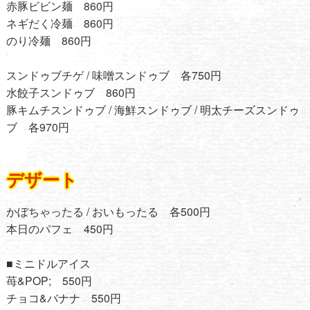
赤豚ビビン麺 860円
ネギだく冷麺 860円
のり冷麺 860円
スンドゥブチゲ / 味噌スンドゥブ 各750円
水餃子スンドゥブ 860円
豚キムチスンドゥブ / 海鮮スンドゥブ / 明太チーズスンドゥ
ブ 各970円
デザート
かぼちゃったる / おいもったる 各500円
本日のパフェ 450円
■ミニドルアイス
苺&POP; 550円
チョコ&バナナ 550円