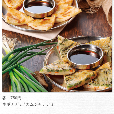
各 750円
ネギチヂミ / カムジャチヂミ