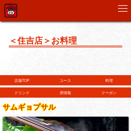
togg
navi
＜住吉店＞お料理
店舗TOP
コース
料理
ドリンク
席情報
クーポン
サムギョプサル