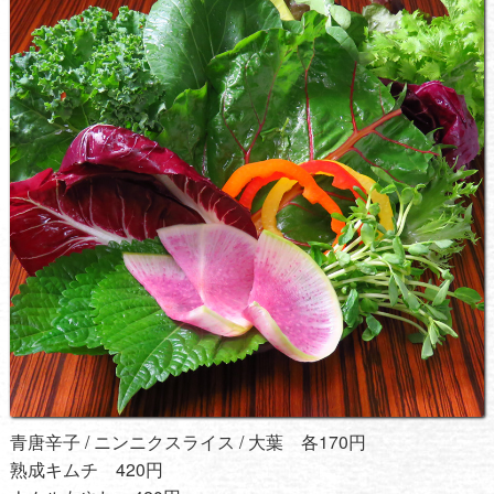
青唐辛子 / ニンニクスライス / 大葉 各170円
熟成キムチ 420円