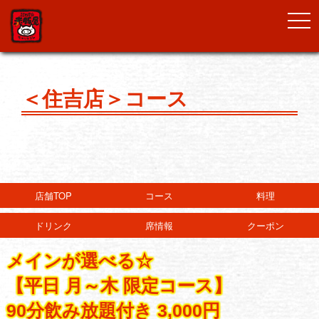
togg
navi
＜住吉店＞コース
店舗TOP
コース
料理
ドリンク
席情報
クーポン
メインが選べる☆
【平日 月～木 限定コース】
90分飲み放題付き 3,000円