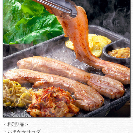
＜料理7品＞
・おまかせサラダ