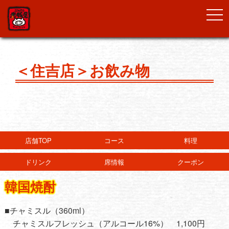
togg
navi
＜住吉店＞お飲み物
店舗TOP
コース
料理
ドリンク
席情報
クーポン
韓国焼酎
■チャミスル（360ml）
チャミスルフレッシュ（アルコール16%） 1,100円