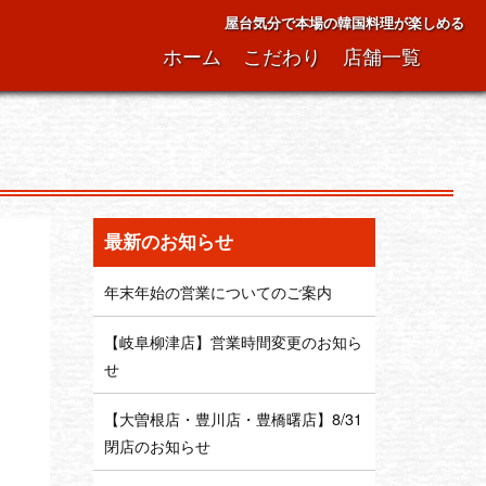
屋台気分で本場の韓国料理が楽しめる
ホーム
こだわり
店舗一覧
最新のお知らせ
年末年始の営業についてのご案内
【岐阜柳津店】営業時間変更のお知ら
せ
【大曽根店・豊川店・豊橋曙店】8/31
閉店のお知らせ