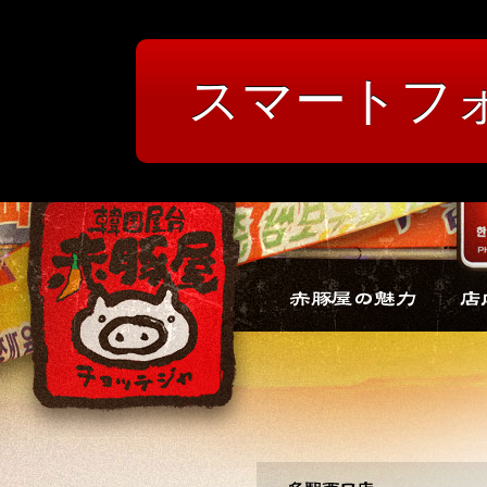
スマートフ
韓国屋台 赤豚屋（チョッテジヤ）
赤豚屋の魅