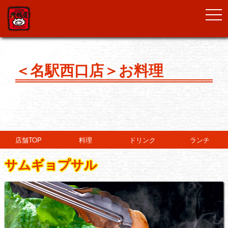
togg
navi
＜名駅西口店＞お料理
店舗TOP
料理
ドリンク
ランチ
サムギョプサル