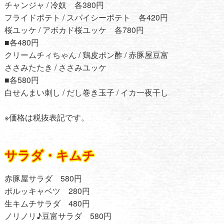
チャンジャ / 冷奴 各380円
フライドポテト / スパイシーポテト 各420円
桜ユッケ / アボカド桜ユッケ 各780円
■各480円
クリームチィちゃん / 鶏皮ポン酢 / 赤豚屋豆富
ささみたたき / ささみユッケ
■各580円
白せんまい刺し / だし巻き玉子 / イカ一夜干し
※価格は税抜表記です。
サラダ・キムチ
赤豚屋サラダ 580円
ポルッキャベツ 280円
生キムチサラダ 480円
ノリノリ♪豆富サラダ 580円