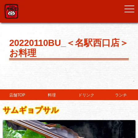
togg
navi
20220110BU_＜名駅西口店＞
お料理
店舗TOP
料理
ドリンク
ランチ
サムギョプサル