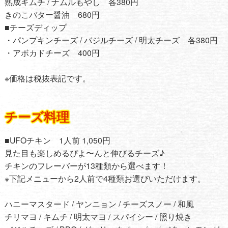
熟成キムチ / ナムルもやし 各380円
きのこバター醤油 680円
■チーズディップ
・パンプキンチーズ / バジルチーズ / 明太チーズ 各380円
・アボカドチーズ 400円
※価格は税抜表記です。
チーズ料理
■UFOチキン 1人前 1,050円
見た目も楽しめるぴよ〜んと伸びるチーズ♪
チキンのフレーバーが13種類から選べます！
※下記メニューから2人前で4種類お選びいただけます。
ハニーマスタード / ヤンニョン / チーズスノー / 和風
チリマヨ / キムチ / 明太マヨ / スパイシー / 照り焼き