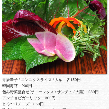
青唐辛子 / ニンニクスライス / 大葉 各150円
韓国海苔 200円
包み野菜盛合せ(サニーレタス / サンチュ / 大葉) 280円
アンチョビガーリック 300円
とろ〜りチーズ 350円