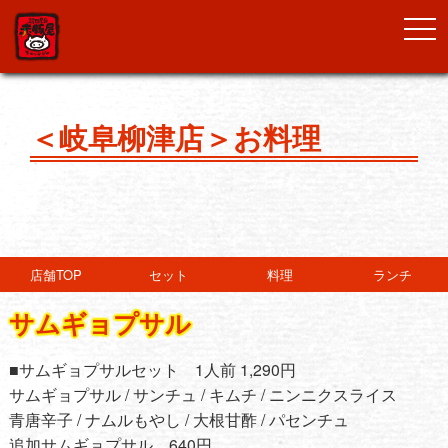
togg
navi
＜岐阜柳津店＞お料理
店舗TOP
セット
料理
ランチ
サムギョプサル
■サムギョプサルセット 1人前 1,290円
サムギョプサル / サンチュ / キムチ / ニンニクスライス
青唐辛子 / ナムルもやし / 大根甘酢 / パセンチュ
追加サムギョプサル 640円